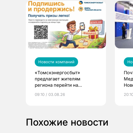
Новости компаний
Но
«Томскэнергосбыт»
Поч
предлагает жителям
Мед
региона перейти на
Нов
электронные квитанции и
про
09:10 / 03.08.26
20:10
выиграть призы
Похожие новости