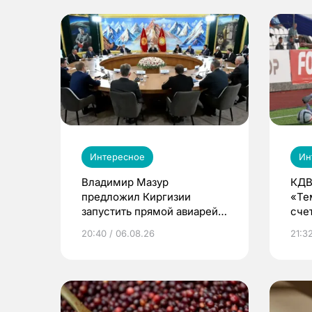
Интересное
Ин
Владимир Мазур
КДВ
предложил Киргизии
«Те
запустить прямой авиарейс
сче
из Томска
20:40 / 06.08.26
21:32