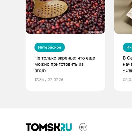
Интересное
Ин
Не только варенье: что еще
В С
можно приготовить из
нач
ягод?
«Св
жиз
17:34 / 22.07.26
09:34