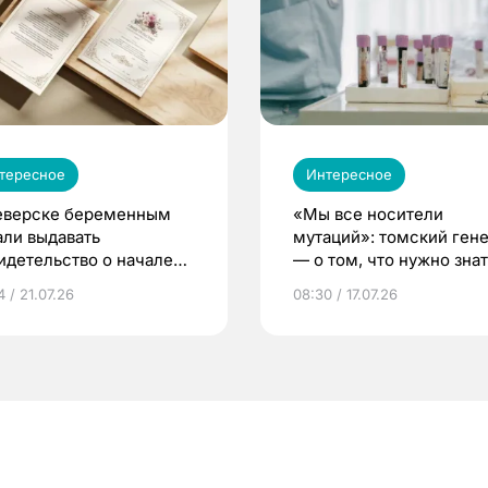
тересное
Интересное
еверске беременным
«Мы все носители
али выдавать
мутаций»: томский ген
идетельство о начале
— о том, что нужно знат
ни»
беременности
 / 21.07.26
08:30 / 17.07.26