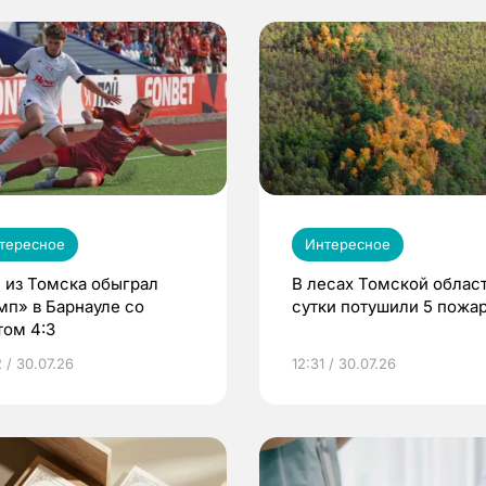
тересное
Интересное
 из Томска обыграл
В лесах Томской област
мп» в Барнауле со
сутки потушили 5 пожа
том 4:3
 / 30.07.26
12:31 / 30.07.26