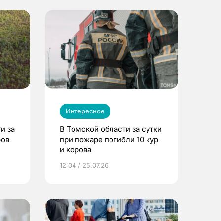
Интересное
и за
В Томской области за сутки
ров
при пожаре погибли 10 кур
и корова
12:04 / 25.07.26