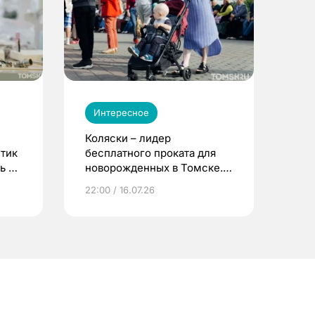
Интересное
Коляски – лидер
етик
бесплатного проката для
ь до
новорожденных в Томске.
Что еще берут родители?
22:00 / 16.07.26