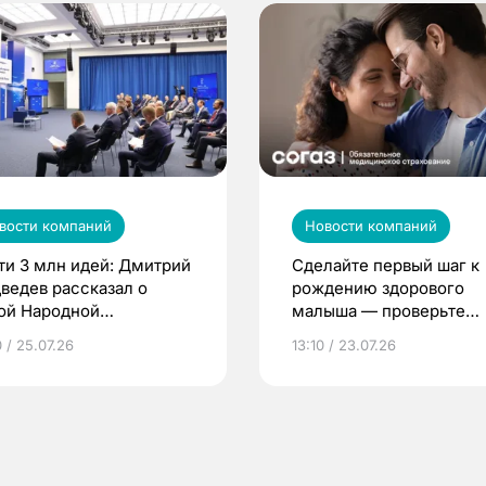
вости компаний
Новости компаний
ти 3 млн идей: Дмитрий
Сделайте первый шаг к
ведев рассказал о
рождению здорового
ой Народной
малыша — проверьте
грамме ЕР
репродуктивное здоров
 / 25.07.26
13:10 / 23.07.26
по ОМС!