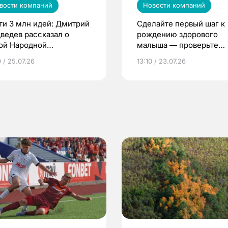
вости компаний
Новости компаний
ти 3 млн идей: Дмитрий
Сделайте первый шаг к
ведев рассказал о
рождению здорового
ой Народной
малыша — проверьте
грамме ЕР
репродуктивное здоров
 / 25.07.26
13:10 / 23.07.26
по ОМС!