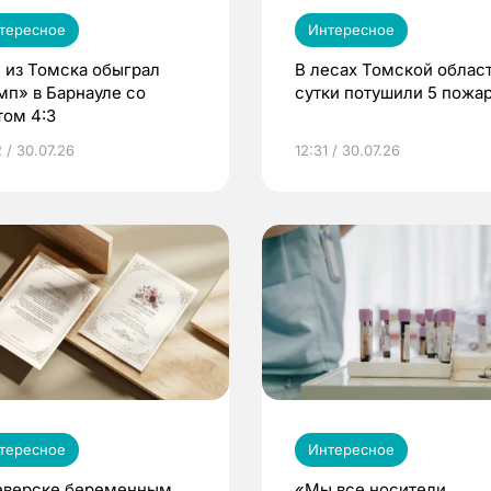
тересное
Интересное
 из Томска обыграл
В лесах Томской област
мп» в Барнауле со
сутки потушили 5 пожа
том 4:3
 / 30.07.26
12:31 / 30.07.26
тересное
Интересное
еверске беременным
«Мы все носители