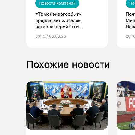
Новости компаний
Но
«Томскэнергосбыт»
Поч
предлагает жителям
Мед
региона перейти на
Нов
электронные квитанции и
про
09:10 / 03.08.26
20:10
выиграть призы
Похожие новости