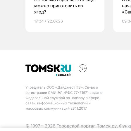
можно приготовить из
нач
ягод?
«Св
жиз
17:34 / 22.07.26
09:34
Учредитель ООО «Дайджест ТВ». Св-во о
регистрации СМИ ЭЛ №ФС 77-71671 выдано
Федеральной службой по надзору в сфере
связи, информационных технологий и
массовых коммуникаций 23.11.2017
© 1997 – 2026 Городской портал Томск.ру. Фун