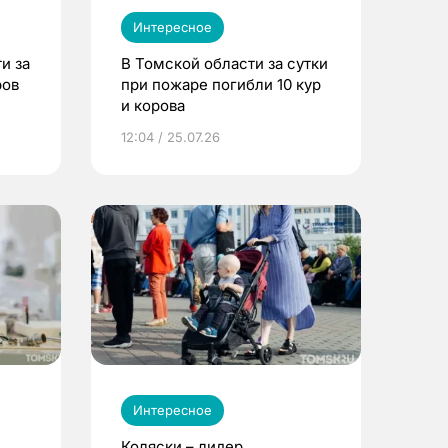
Интересное
и за
В Томской области за сутки
ров
при пожаре погибли 10 кур
и корова
12:04 / 25.07.26
Интересное
Коляски – лидер