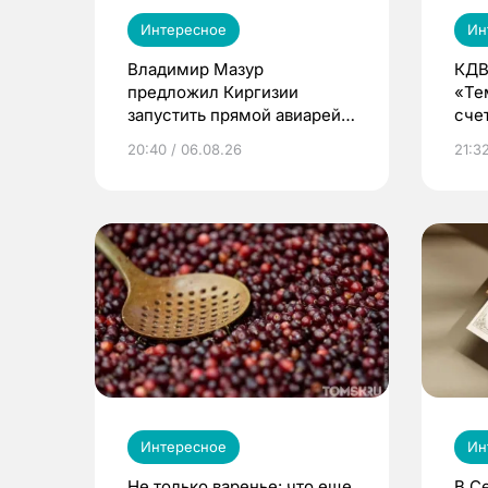
Интересное
Ин
Владимир Мазур
КДВ
предложил Киргизии
«Те
запустить прямой авиарейс
сче
из Томска
20:40 / 06.08.26
21:32
Интересное
Ин
Не только варенье: что еще
В С