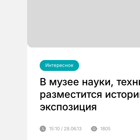
Интересное
В музее науки, тех
разместится истор
экспозиция
15:10 / 28.06.13
1805