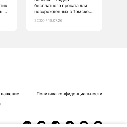
етик
бесплатного проката для
ь до
новорожденных в Томске.
Что еще берут родители?
22:00 / 16.07.26
глашение
Политика конфиденциальности
e