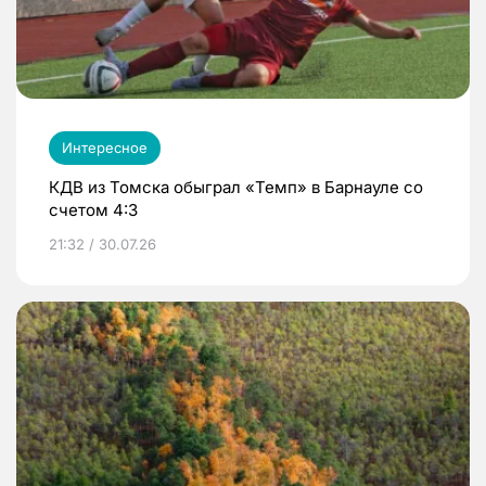
Интересное
КДВ из Томска обыграл «Темп» в Барнауле со
счетом 4:3
21:32 / 30.07.26