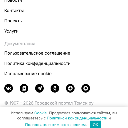
Новости
Контакты
Проекты
Услуги
Документация
Пользовательское соглашение
Политика конфиденциальности
Использование cookie
© 1997 – 2026 Городской портал Томск.ру.
Функционирует при финансовой поддержке
Используем
Cookie
. Продолжая пользоваться сайтом, вы
Министерства цифрового развития, связи и массовых
соглашаетесь с
Политикой конфиденциальности
и
коммуникаций Российской Федерации.
Пользовательским соглашением
.
OK