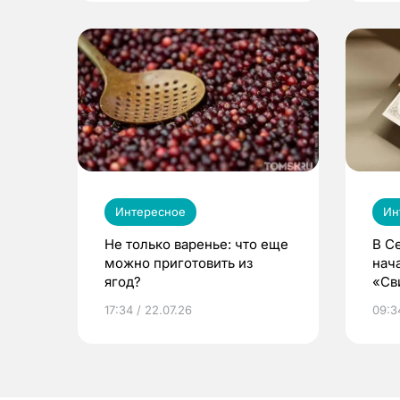
Интересное
Ин
Не только варенье: что еще
В С
можно приготовить из
нач
ягод?
«Св
жиз
17:34 / 22.07.26
09:34