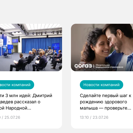
вости компаний
Новости компаний
ти 3 млн идей: Дмитрий
Сделайте первый шаг к
ведев рассказал о
рождению здорового
ой Народной
малыша — проверьте
грамме ЕР
репродуктивное здоров
 / 25.07.26
13:10 / 23.07.26
по ОМС!