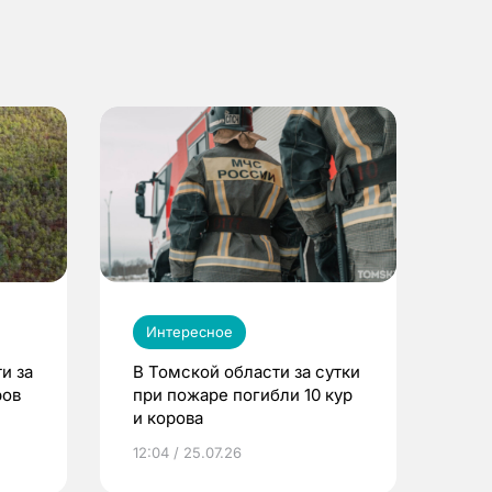
Интересное
и за
В Томской области за сутки
ров
при пожаре погибли 10 кур
и корова
12:04 / 25.07.26