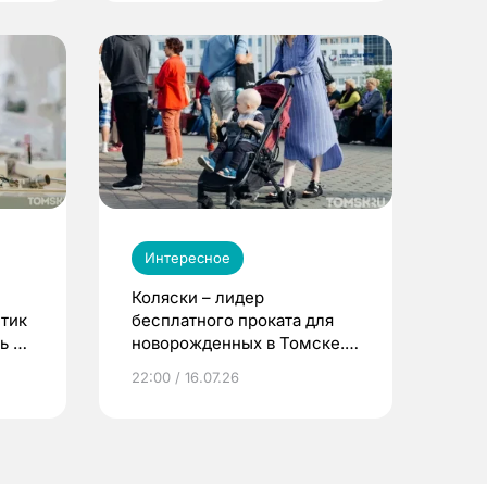
Интересное
Коляски – лидер
етик
бесплатного проката для
ь до
новорожденных в Томске.
Что еще берут родители?
22:00 / 16.07.26