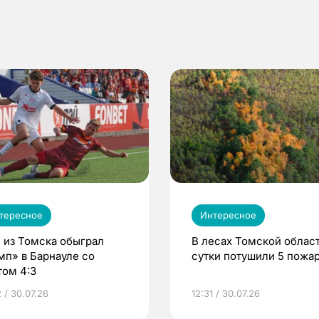
тересное
Интересное
 из Томска обыграл
В лесах Томской област
мп» в Барнауле со
сутки потушили 5 пожа
том 4:3
 / 30.07.26
12:31 / 30.07.26