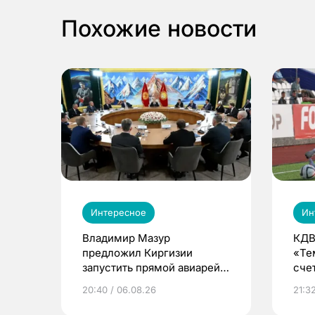
Похожие новости
Интересное
Ин
Владимир Мазур
КДВ
предложил Киргизии
«Те
запустить прямой авиарейс
сче
из Томска
20:40 / 06.08.26
21:32