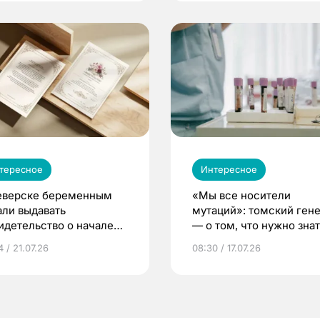
тересное
Интересное
еверске беременным
«Мы все носители
али выдавать
мутаций»: томский ген
идетельство о начале
— о том, что нужно знат
ни»
беременности
 / 21.07.26
08:30 / 17.07.26