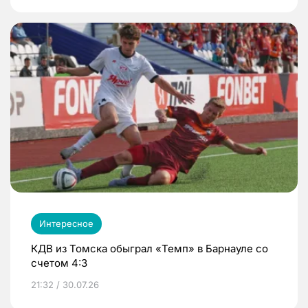
Интересное
КДВ из Томска обыграл «Темп» в Барнауле со
счетом 4:3
21:32 / 30.07.26