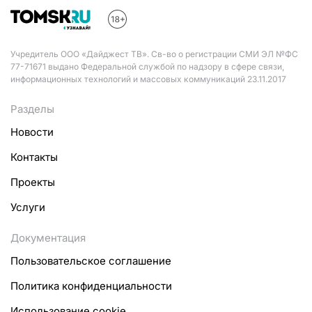
Учредитель ООО «Дайджест ТВ». Св-во о регистрации СМИ ЭЛ №ФС
77-71671 выдано Федеральной службой по надзору в сфере связи,
информационных технологий и массовых коммуникаций 23.11.2017
Разделы
Новости
Контакты
Проекты
Услуги
Документация
Пользовательское соглашение
Политика конфиденциальности
Использование cookie