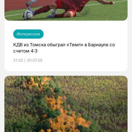
Интересное
КДВ из Томска обыграл «Темп» в Барнауле со
счетом 4:3
21:32 / 30.07.26