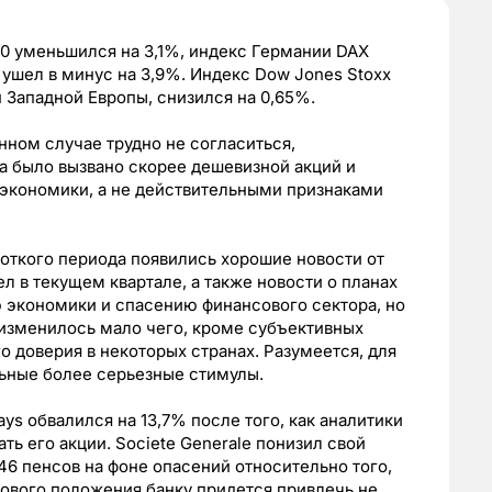
0 уменьшился на 3,1%, индекс Германии DAX
 ушел в минус на 3,9%. Индекс Dow Jones Stoxx
 Западной Европы, снизился на 0,65%.
нном случае трудно не согласиться,
а было вызвано скорее дешевизной акций и
экономики, а не действительными признаками
роткого периода появились хорошие новости от
л в текущем квартале, а также новости о планах
 экономики и спасению финансового сектора, но
 изменилось мало чего, кроме субъективных
 доверия в некоторых странах. Разумеется, для
ьные более серьезные стимулы.
ys обвалился на 13,7% после того, как аналитики
ть его акции. Societe Generale понизил свой
 46 пенсов на фоне опасений относительно того,
ового положения банку придется привлечь не