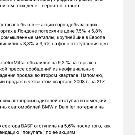
ником этих денег, вероятно, станет
оставало быков — акции горнодобывающих
 торгах в Лондоне потеряли в цене 7,5% и 5,8%
 промышленные металлы; крупнейшие в Европе
 лишились 3,3% и 3,5% на фоне отступления цен
elorMittal обвалился на 9,2 % на торгах в
кой прессе сообщений из неофициальных
падения продаж во втором квартале. Напомню,
и продаж в четвертом квартале 2008 г. на 21%
ских автопроизводителей отступил и немецкий
тных автомобилей BMW и Daimler потеряли на
сектора BASF отступила на 5,6% после того, как
ендацию "покупать" по ее акциям.