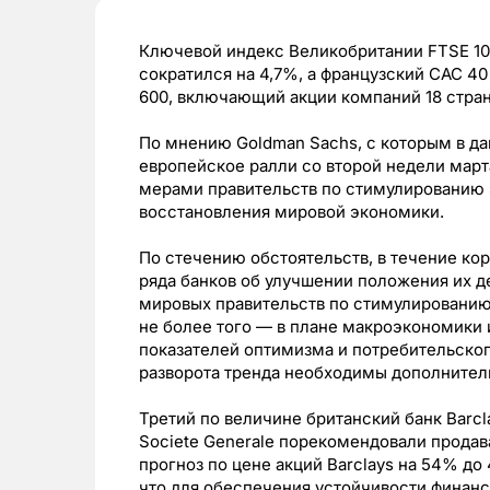
Ключевой индекс Великобритании FTSE 10
сократился на 4,7%, а французский CAC 40
600, включающий акции компаний 18 стран
По мнению Goldman Sachs, с которым в да
европейское ралли со второй недели март
мерами правительств по стимулированию 
восстановления мировой экономики.
По стечению обстоятельств, в течение ко
ряда банков об улучшении положения их де
мировых правительств по стимулированию
не более того — в плане макроэкономики
показателей оптимизма и потребительского
разворота тренда необходимы дополнител
Третий по величине британский банк Barcla
Societe Generale порекомендовали продава
прогноз по цене акций Barclays на 54% до
что для обеспечения устойчивости финанс