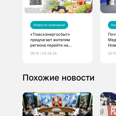
Новости компаний
Но
«Томскэнергосбыт»
Поч
предлагает жителям
Мед
региона перейти на
Нов
электронные квитанции и
про
09:10 / 03.08.26
20:10
выиграть призы
Похожие новости