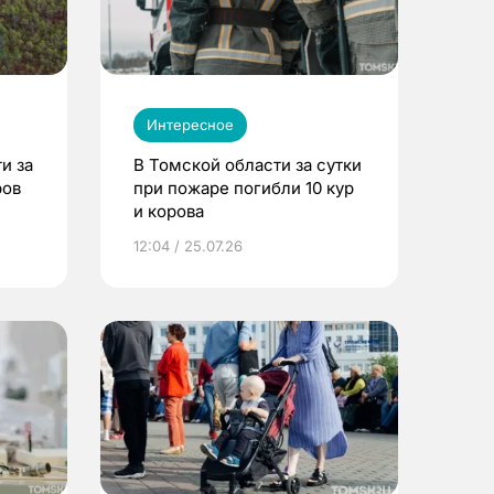
Интересное
и за
В Томской области за сутки
ров
при пожаре погибли 10 кур
и корова
12:04 / 25.07.26