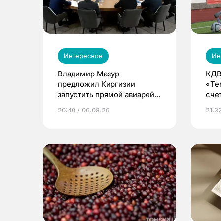
Интересное
Ин
Владимир Мазур
КДВ
предложил Киргизии
«Те
запустить прямой авиарейс
сче
из Томска
20:40 / 06.08.26
21:32