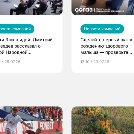
вости компаний
Новости компаний
ти 3 млн идей: Дмитрий
Сделайте первый шаг к
ведев рассказал о
рождению здорового
ой Народной
малыша — проверьте
грамме ЕР
репродуктивное здоров
 / 25.07.26
13:10 / 23.07.26
по ОМС!