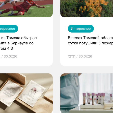
тересное
Интересное
 из Томска обыграл
В лесах Томской област
мп» в Барнауле со
сутки потушили 5 пожа
том 4:3
 / 30.07.26
12:31 / 30.07.26