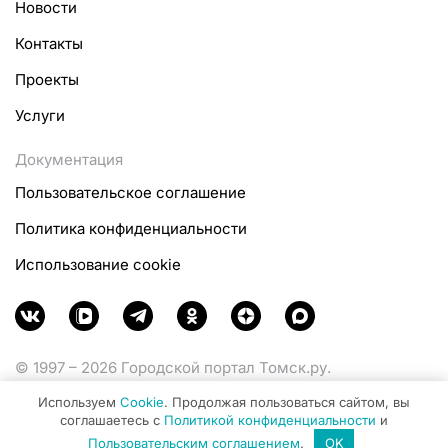
Новости
Контакты
Проекты
Услуги
Документация
Пользовательское соглашение
Политика конфиденциальности
Использование cookie
© 1997 – 2026 Городской портал Томск.ру.
Функционирует при финансовой поддержке
Используем
Cookie
. Продолжая пользоваться сайтом, вы
Министерства цифрового развития, связи и массовых
соглашаетесь с
Политикой конфиденциальности
и
коммуникаций Российской Федерации.
Пользовательским соглашением
.
OK