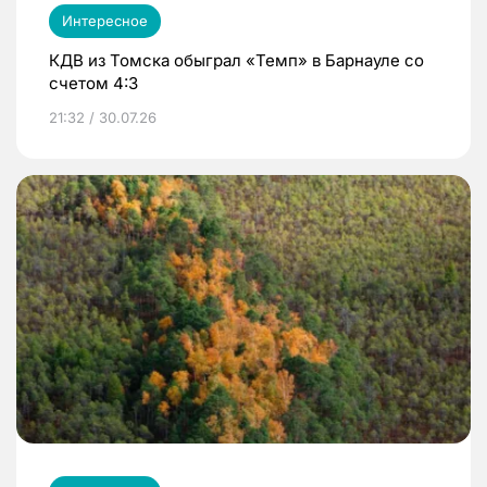
Интересное
КДВ из Томска обыграл «Темп» в Барнауле со
счетом 4:3
21:32 / 30.07.26