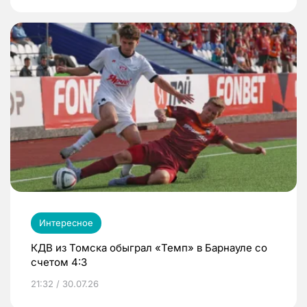
Интересное
КДВ из Томска обыграл «Темп» в Барнауле со
счетом 4:3
21:32 / 30.07.26