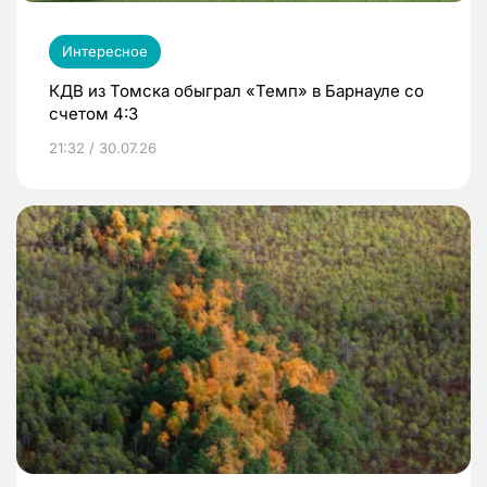
Интересное
КДВ из Томска обыграл «Темп» в Барнауле со
счетом 4:3
21:32 / 30.07.26