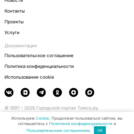
Новости
Контакты
Проекты
Услуги
Документация
Пользовательское соглашение
Политика конфиденциальности
Использование cookie
© 1997 – 2026 Городской портал Томск.ру.
Функционирует при финансовой поддержке
Используем
Cookie
. Продолжая пользоваться сайтом, вы
Министерства цифрового развития, связи и массовых
соглашаетесь с
Политикой конфиденциальности
и
коммуникаций Российской Федерации.
Пользовательским соглашением
.
OK