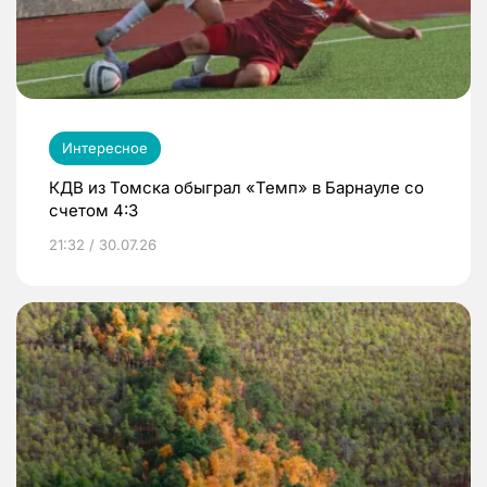
Интересное
КДВ из Томска обыграл «Темп» в Барнауле со
счетом 4:3
21:32 / 30.07.26