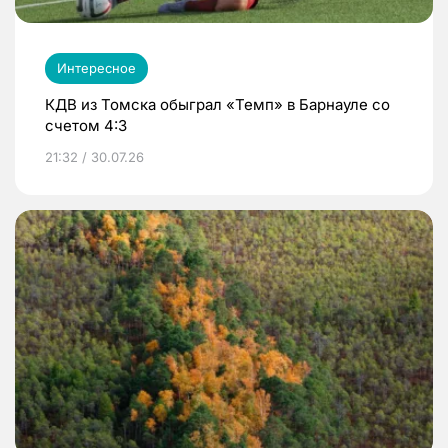
Интересное
КДВ из Томска обыграл «Темп» в Барнауле со
счетом 4:3
21:32 / 30.07.26