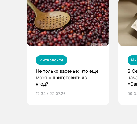
Интересное
Ин
Не только варенье: что еще
В С
можно приготовить из
нач
ягод?
«Св
жиз
17:34 / 22.07.26
09:34