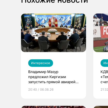
Интересное
Ин
Владимир Мазур
КДВ
предложил Киргизии
«Те
запустить прямой авиарейс
сче
из Томска
20:40 / 06.08.26
21:32