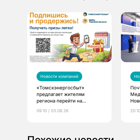
Новости компаний
Но
«Томскэнергосбыт»
Поч
предлагает жителям
Мед
региона перейти на
Нов
электронные квитанции и
про
09:10 / 03.08.26
20:10
выиграть призы
Похожие новости