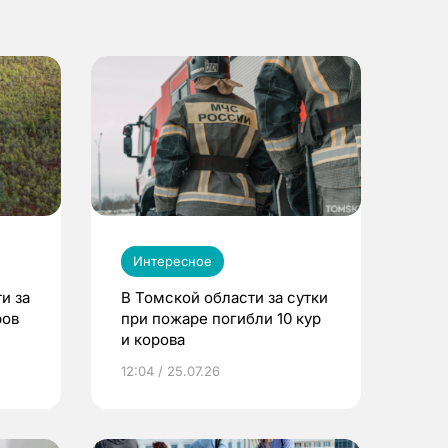
Интересное
и за
В Томской области за сутки
ров
при пожаре погибли 10 кур
и корова
12:04 / 25.07.26