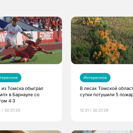
тересное
Интересное
 из Томска обыграл
В лесах Томской област
мп» в Барнауле со
сутки потушили 5 пожа
том 4:3
 / 30.07.26
12:31 / 30.07.26