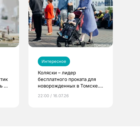
Интересное
Коляски – лидер
етик
бесплатного проката для
ь до
новорожденных в Томске.
Что еще берут родители?
22:00 / 16.07.26