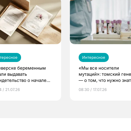
тересное
Интересное
еверске беременным
«Мы все носители
али выдавать
мутаций»: томский ген
идетельство о начале
— о том, что нужно знат
ни»
беременности
 / 21.07.26
08:30 / 17.07.26