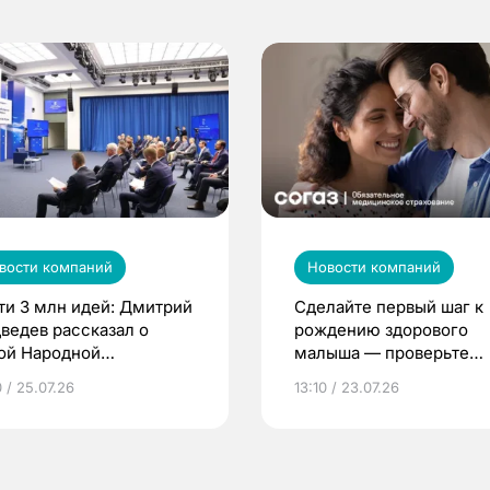
вости компаний
Новости компаний
ти 3 млн идей: Дмитрий
Сделайте первый шаг к
ведев рассказал о
рождению здорового
ой Народной
малыша — проверьте
грамме ЕР
репродуктивное здоров
 / 25.07.26
13:10 / 23.07.26
по ОМС!