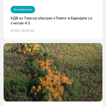
Интересное
КДВ из Томска обыграл «Темп» в Барнауле со
счетом 4:3
21:32 / 30.07.26