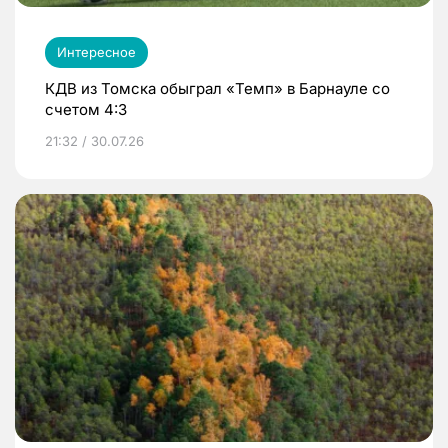
Интересное
КДВ из Томска обыграл «Темп» в Барнауле со
счетом 4:3
21:32 / 30.07.26