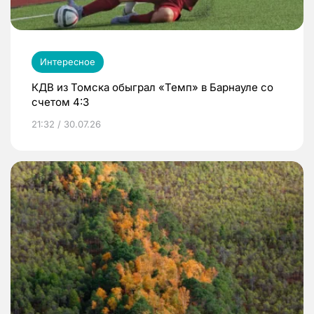
Интересное
КДВ из Томска обыграл «Темп» в Барнауле со
счетом 4:3
21:32 / 30.07.26