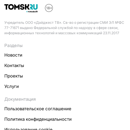
Учредитель ООО «Дайджест ТВ». Св-во о регистрации СМИ ЭЛ №ФС
77-71671 выдано Федеральной службой по надзору в сфере связи,
информационных технологий и массовых коммуникаций 23.11.2017
Разделы
Новости
Контакты
Проекты
Услуги
Документация
Пользовательское соглашение
Политика конфиденциальности
Использование cookie