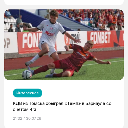
Интересное
КДВ из Томска обыграл «Темп» в Барнауле со
счетом 4:3
21:32 / 30.07.26