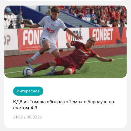
Интересное
КДВ из Томска обыграл «Темп» в Барнауле со
счетом 4:3
21:32 / 30.07.26