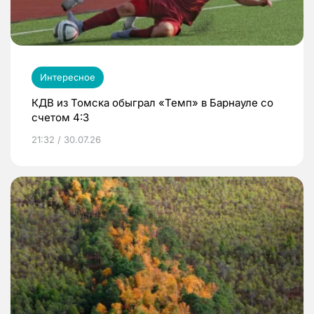
Интересное
КДВ из Томска обыграл «Темп» в Барнауле со
счетом 4:3
21:32 / 30.07.26