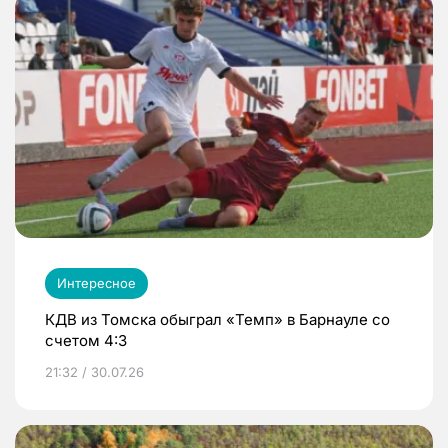
Интересное
КДВ из Томска обыграл «Темп» в Барнауле со
счетом 4:3
21:32 / 30.07.26