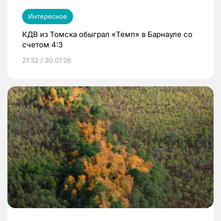
Интересное
КДВ из Томска обыграл «Темп» в Барнауле со
счетом 4:3
21:32 / 30.07.26