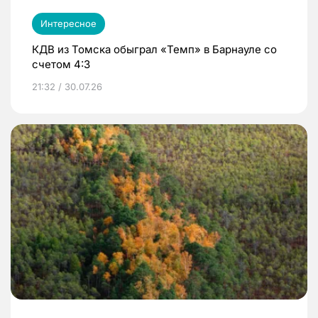
Интересное
КДВ из Томска обыграл «Темп» в Барнауле со
счетом 4:3
21:32 / 30.07.26