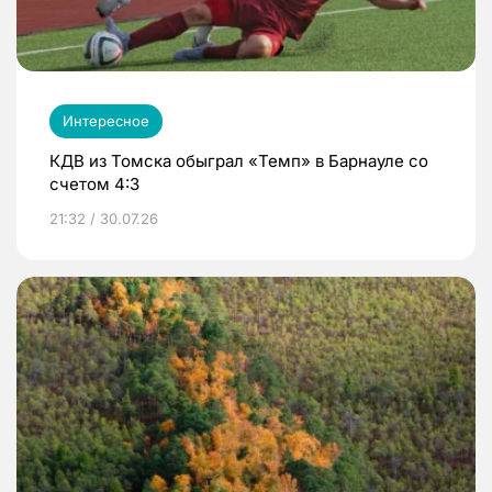
Интересное
КДВ из Томска обыграл «Темп» в Барнауле со
счетом 4:3
21:32 / 30.07.26