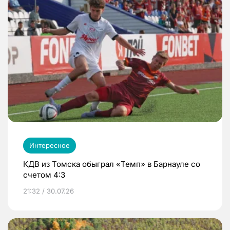
Интересное
КДВ из Томска обыграл «Темп» в Барнауле со
счетом 4:3
21:32 / 30.07.26