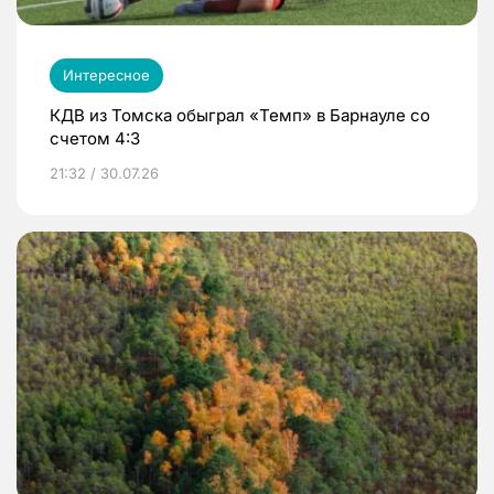
Интересное
КДВ из Томска обыграл «Темп» в Барнауле со
счетом 4:3
21:32 / 30.07.26