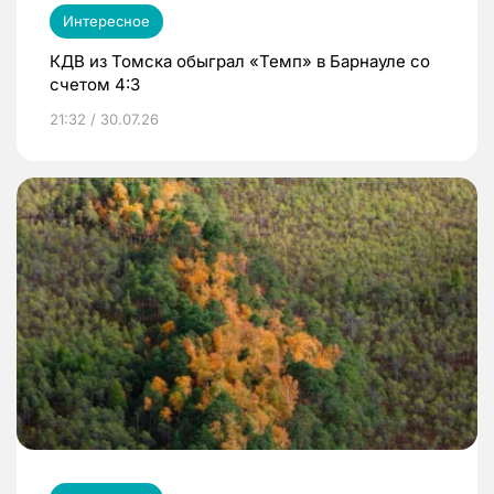
Интересное
КДВ из Томска обыграл «Темп» в Барнауле со
счетом 4:3
21:32 / 30.07.26