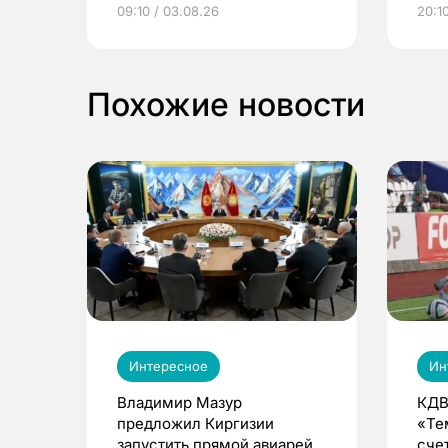
электронные квитанции и
про
09:10 / 03.08.26
20:10
выиграть призы
Похожие новости
Интересное
Ин
Владимир Мазур
КДВ
предложил Киргизии
«Те
запустить прямой авиарейс
сче