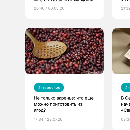
из Томска
20:40 / 06.08.26
21:32
Интересное
Ин
Не только варенье: что еще
В С
можно приготовить из
нач
ягод?
«Св
жиз
17:34 / 22.07.26
09:34