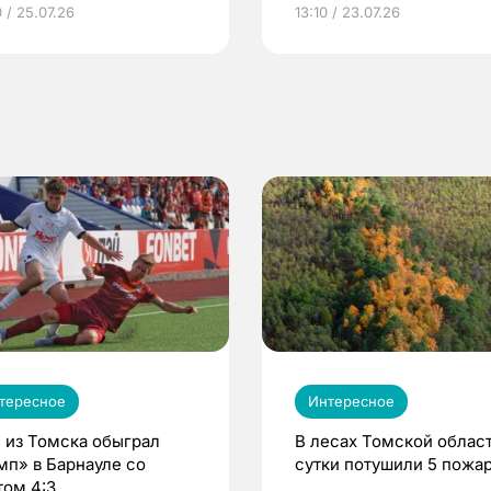
грамме ЕР
репродуктивное здоров
 / 25.07.26
13:10 / 23.07.26
по ОМС!
тересное
Интересное
 из Томска обыграл
В лесах Томской област
мп» в Барнауле со
сутки потушили 5 пожа
том 4:3