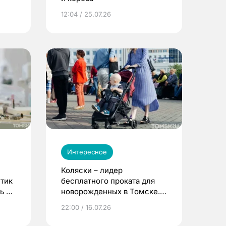
12:04 / 25.07.26
Интересное
Коляски – лидер
етик
бесплатного проката для
ь до
новорожденных в Томске.
Что еще берут родители?
22:00 / 16.07.26