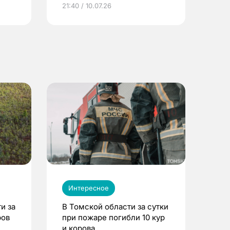
ье
21:40 / 10.07.26
Интересное
и за
В Томской области за сутки
ров
при пожаре погибли 10 кур
и корова