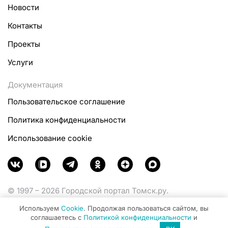
Новости
Контакты
Проекты
Услуги
Документация
Пользовательское соглашение
Политика конфиденциальности
Использование cookie
© 1997 – 2026 Городской портал Томск.ру.
Функционирует при финансовой поддержке
Используем
Cookie
. Продолжая пользоваться сайтом, вы
Министерства цифрового развития, связи и массовых
соглашаетесь с
Политикой конфиденциальности
и
коммуникаций Российской Федерации.