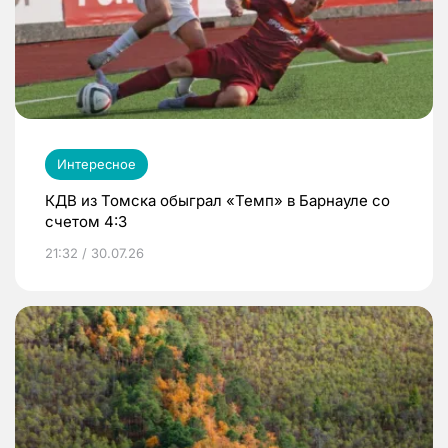
Интересное
КДВ из Томска обыграл «Темп» в Барнауле со
счетом 4:3
21:32 / 30.07.26