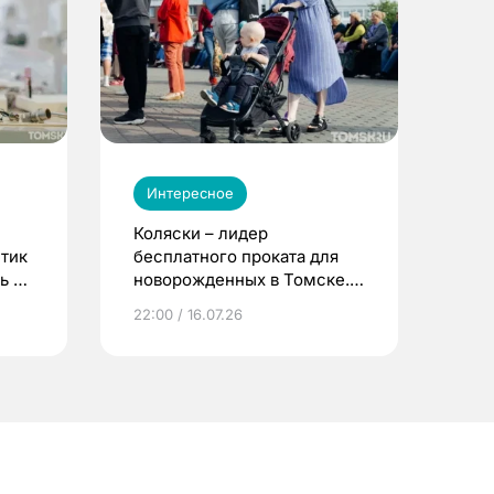
Интересное
Коляски – лидер
етик
бесплатного проката для
ь до
новорожденных в Томске.
Что еще берут родители?
22:00 / 16.07.26