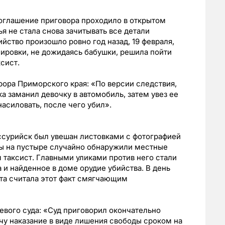
 оглашение приговора проходило в открытом
я не стала снова зачитывать все детали
йство произошло ровно год назад, 19 февраля,
нировки, не дожидаясь бабушки, решила пойти
сист.
ора Приморского края: «По версии следствия,
а заманил девочку в автомобиль, затем увез ее
асиловать, после чего убил».
ссурийск был увешан листовками с фотографией
ы на пустыре случайно обнаружили местные
м таксист. Главными уликами против него стали
 и найденное в доме орудие убийства. В день
ита считала этот факт смягчающим
евого суда: «Суд приговорил окончательно
чу наказание в виде лишения свободы сроком на