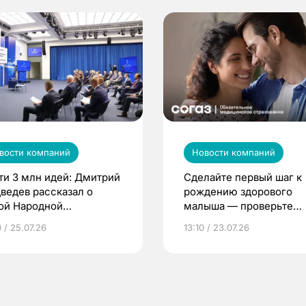
вости компаний
Новости компаний
ти 3 млн идей: Дмитрий
Сделайте первый шаг к
ведев рассказал о
рождению здорового
ой Народной
малыша — проверьте
грамме ЕР
репродуктивное здоров
 / 25.07.26
13:10 / 23.07.26
по ОМС!