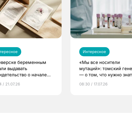
тересное
Интересное
еверске беременным
«Мы все носители
али выдавать
мутаций»: томский ген
идетельство о начале
— о том, что нужно знат
ни»
беременности
 / 21.07.26
08:30 / 17.07.26