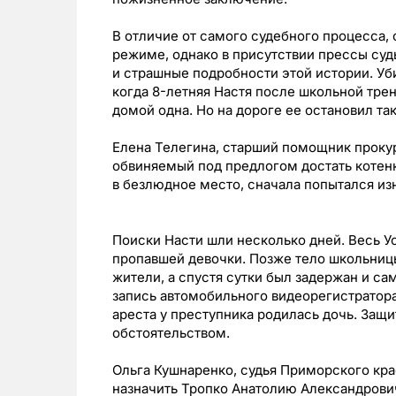
В отличие от самого судебного процесса,
режиме, однако в присутствии прессы судь
и страшные подробности этой истории. Уби
когда 8-летняя Настя после школьной тре
домой одна. Но на дороге ее остановил так
Елена Телегина, старший помощник прокур
обвиняемый под предлогом достать котенк
в безлюдное место, сначала попытался изн
Поиски Насти шли несколько дней. Весь У
пропавшей девочки. Позже тело школьниц
жители, а спустя сутки был задержан и са
запись автомобильного видеорегистратора
ареста у преступника родилась дочь. Защ
обстоятельством.
Ольга Кушнаренко, судья Приморского кра
назначить Тропко Анатолию Александрови