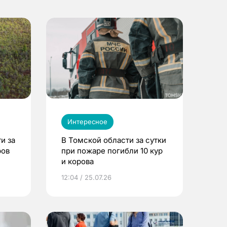
Интересное
и за
В Томской области за сутки
ров
при пожаре погибли 10 кур
и корова
12:04 / 25.07.26