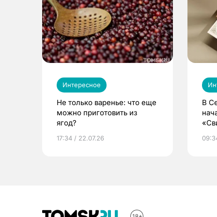
Интересное
Ин
Не только варенье: что еще
В С
можно приготовить из
нач
ягод?
«Св
жиз
17:34 / 22.07.26
09:34