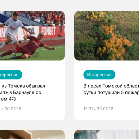
тересное
Интересное
 из Томска обыграл
В лесах Томской област
мп» в Барнауле со
сутки потушили 5 пожа
том 4:3
 / 30.07.26
12:31 / 30.07.26