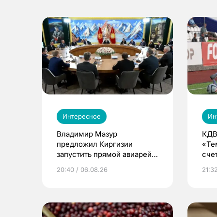
Интересное
Ин
Владимир Мазур
КДВ
предложил Киргизии
«Те
запустить прямой авиарейс
сче
из Томска
20:40 / 06.08.26
21:32