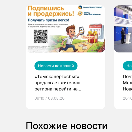
Новости компаний
Но
«Томскэнергосбыт»
Поч
предлагает жителям
Мед
региона перейти на
Нов
электронные квитанции и
про
09:10 / 03.08.26
20:10
выиграть призы
Похожие новости