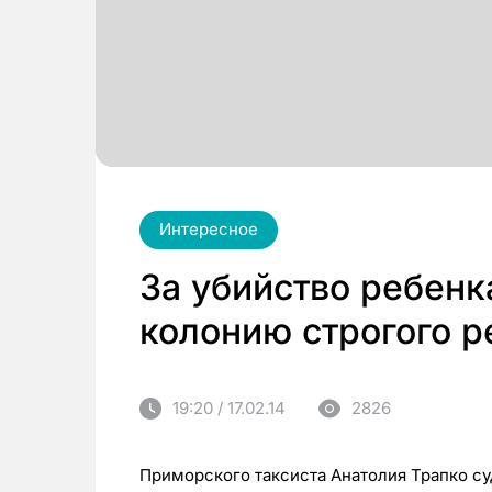
Интересное
За убийство ребенк
колонию строгого 
19:20 / 17.02.14
2826
Приморского таксиста Анатолия Трапко с