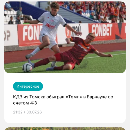
Интересное
КДВ из Томска обыграл «Темп» в Барнауле со
счетом 4:3
21:32 / 30.07.26