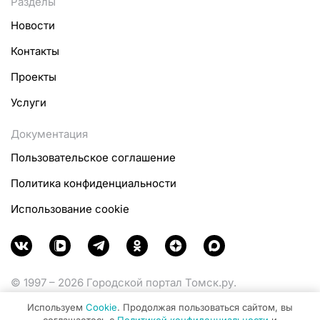
Разделы
Новости
Контакты
Проекты
Услуги
Документация
Пользовательское соглашение
Политика конфиденциальности
Использование cookie
© 1997 – 2026 Городской портал Томск.ру.
Функционирует при финансовой поддержке
Используем
Cookie
. Продолжая пользоваться сайтом, вы
Министерства цифрового развития, связи и массовых
соглашаетесь с
Политикой конфиденциальности
и