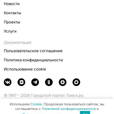
Новости
Контакты
Проекты
Услуги
Документация
Пользовательское соглашение
Политика конфиденциальности
Использование cookie
© 1997 – 2026 Городской портал Томск.ру.
Функционирует при финансовой поддержке
Используем
Cookie
. Продолжая пользоваться сайтом, вы
Министерства цифрового развития, связи и массовых
соглашаетесь с
Политикой конфиденциальности
и
коммуникаций Российской Федерации.