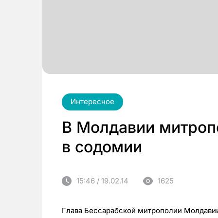
Интересное
В Молдавии митроп
в содомии
15:46 / 19.02.14
1625
Глава Бессарабской митрополии Молдавии