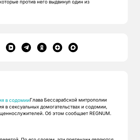
которые против него выдвинул один из
Глава Бессарабской митрополии
я в сексуальных домогательствах и содомии,
вященнослужителей. Об этом сообщает REGNUM.
леветой. По его словам, эти претензии являются