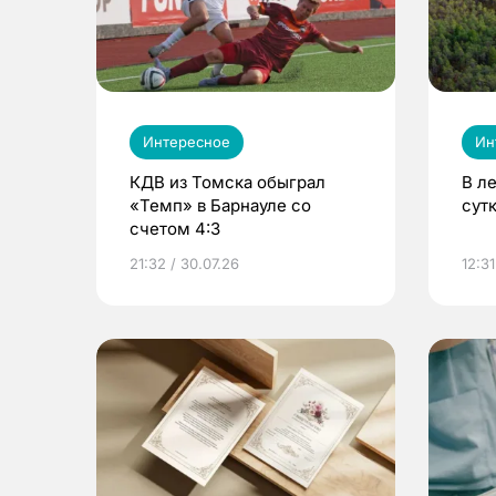
Интересное
Ин
КДВ из Томска обыграл
В л
«Темп» в Барнауле со
сут
счетом 4:3
21:32 / 30.07.26
12:31