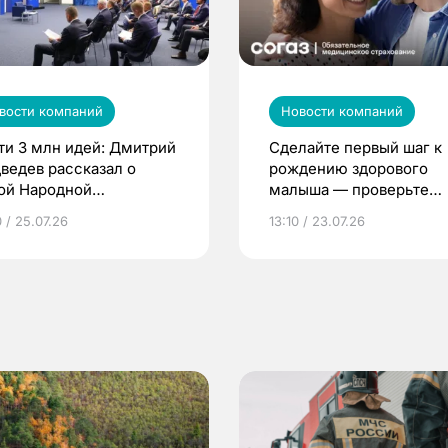
вости компаний
Новости компаний
ти 3 млн идей: Дмитрий
Сделайте первый шаг к
ведев рассказал о
рождению здорового
ой Народной
малыша — проверьте
грамме ЕР
репродуктивное здоров
 / 25.07.26
13:10 / 23.07.26
по ОМС!