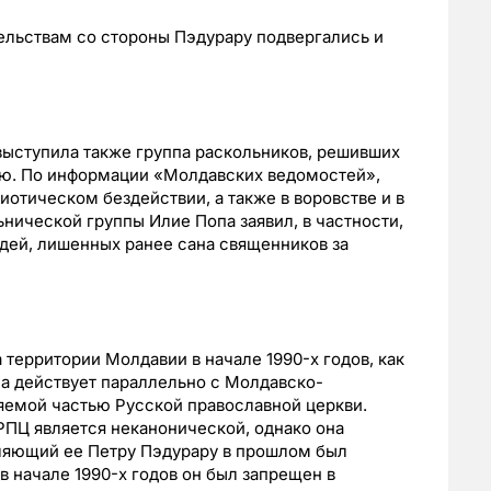
ельствам со стороны Пэдурару подвергались и
выступила также группа раскольников, решивших
ию. По информации «Молдавских ведомостей»,
отическом бездействии, а также в воровстве и в
нической группы Илие Попа заявил, в частности,
дей, лишенных ранее сана священников за
территории Молдавии в начале 1990-х годов, как
а действует параллельно с Молдавско-
емой частью Русской православной церкви.
РПЦ является неканонической, однако она
ляющий ее Петру Пэдурару в прошлом был
в начале 1990-х годов он был запрещен в