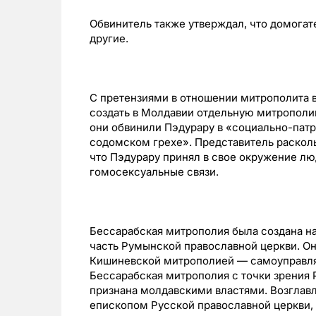
Обвинитель также утверждал, что домогат
другие.
С претензиями в отношении митрополита 
создать в Молдавии отдельную митропол
они обвинили Пэдурару в «социально-патри
содомском грехе». Представитель расколь
что Пэдурару принял в свое окружение лю
гомосексуальные связи.
Бессарабская митрополия была создана на 
часть Румынской православной церкви. Он
Кишиневской митрополией — самоуправля
Бессарабская митрополия с точки зрения 
признана молдавскими властями. Возглав
епископом Русской православной церкви, 