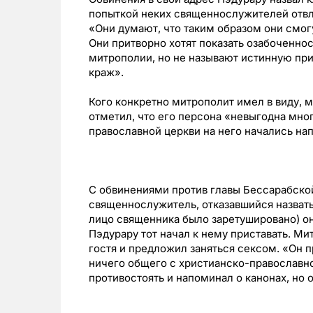
попыткой неких священнослужителей отвл
«Они думают, что таким образом они смог
Они притворно хотят показать озабоченнос
митрополии, но не называют истинную прич
краж».
Кого конкретно митрополит имел в виду, м
отметил, что его персона «невыгодна мног
православной церкви на него начались нап
С обвинениями против главы Бессарабско
священнослужитель, отказавшийся назвать
лицо священника было заретушировано) он 
Пэдурару тот начал к нему приставать. Ми
гостя и предложил заняться сексом. «Он 
ничего общего с христианско-православн
противостоять и напоминал о канонах, но о