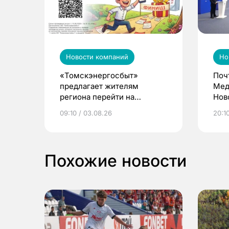
Новости компаний
Но
«Томскэнергосбыт»
Поч
предлагает жителям
Мед
региона перейти на
Нов
электронные квитанции и
про
09:10 / 03.08.26
20:10
выиграть призы
Похожие новости