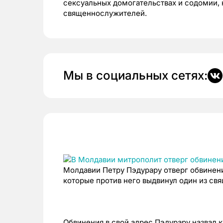
сексуальных домогательствах и содомии, 
священнослужителей.
Мы в социальных сетях:
Молдавии Петру Пэдурару отверг обвинени
которые против него выдвинул один из с
Обвинения в свой адрес Пэдурару назвал к