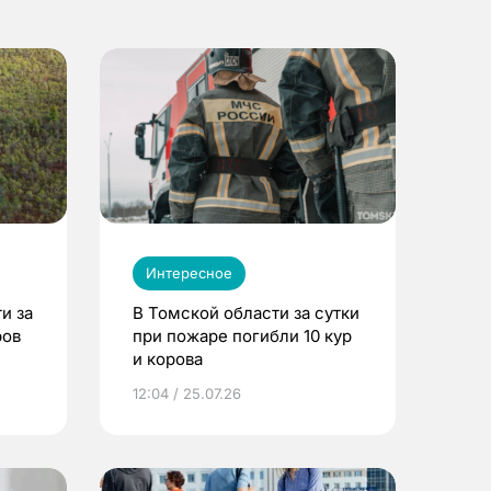
Интересное
и за
В Томской области за сутки
ров
при пожаре погибли 10 кур
и корова
12:04 / 25.07.26