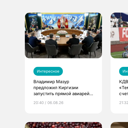
Интересное
Ин
Владимир Мазур
КДВ
предложил Киргизии
«Те
запустить прямой авиарейс
сче
из Томска
20:40 / 06.08.26
21:32