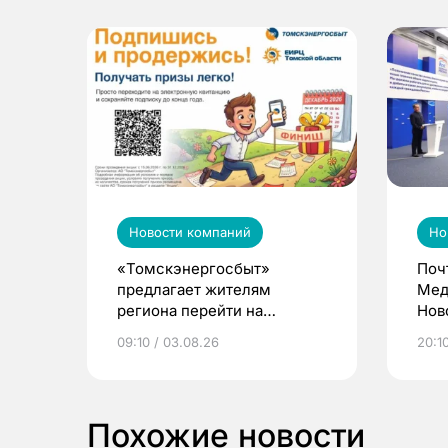
Новости компаний
Но
«Томскэнергосбыт»
Поч
предлагает жителям
Мед
региона перейти на
Нов
электронные квитанции и
про
09:10 / 03.08.26
20:10
выиграть призы
Похожие новости