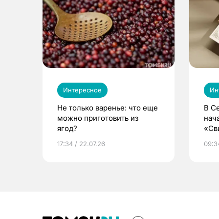
Интересное
Ин
Не только варенье: что еще
В С
можно приготовить из
нач
ягод?
«Св
жиз
17:34 / 22.07.26
09:34