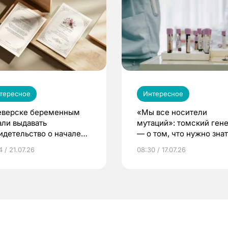
тересное
Интересное
еверске беременным
«Мы все носители
али выдавать
мутаций»: томский ген
идетельство о начале
— о том, что нужно знат
ни»
беременности
 / 21.07.26
08:30 / 17.07.26