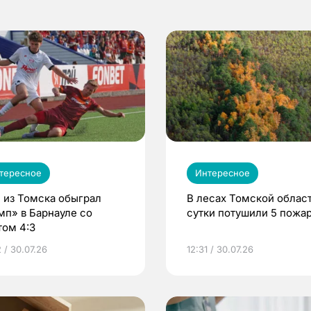
тересное
Интересное
 из Томска обыграл
В лесах Томской област
мп» в Барнауле со
сутки потушили 5 пожа
том 4:3
 / 30.07.26
12:31 / 30.07.26