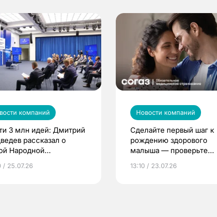
вости компаний
Новости компаний
ти 3 млн идей: Дмитрий
Сделайте первый шаг к
ведев рассказал о
рождению здорового
ой Народной
малыша — проверьте
грамме ЕР
репродуктивное здоров
 / 25.07.26
13:10 / 23.07.26
по ОМС!