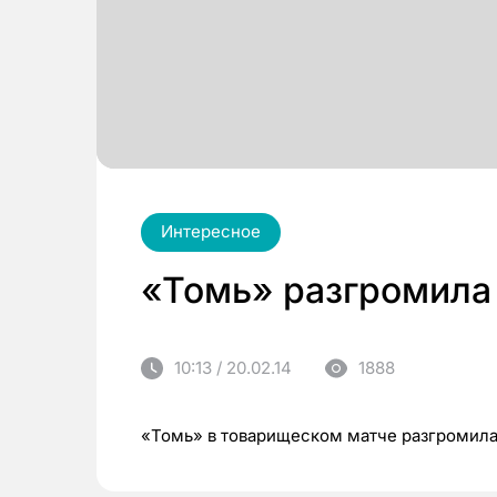
Интересное
«Томь» разгромила 
10:13 / 20.02.14
1888
«Томь» в товарищеском матче разгромила