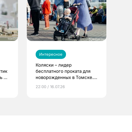
Интересное
Коляски – лидер
етик
бесплатного проката для
ь до
новорожденных в Томске.
Что еще берут родители?
22:00 / 16.07.26