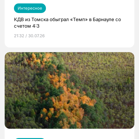
Интересное
КДВ из Томска обыграл «Темп» в Барнауле со
счетом 4:3
21:32 / 30.07.26