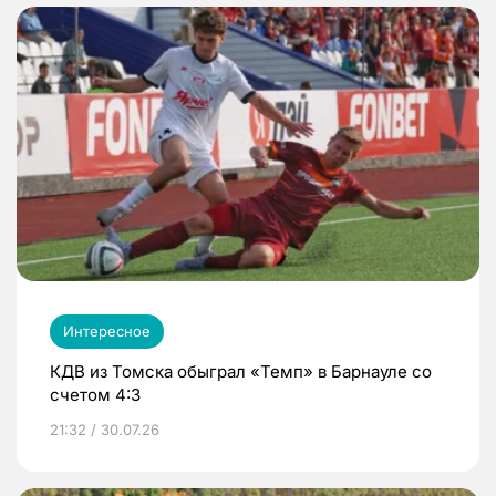
Интересное
КДВ из Томска обыграл «Темп» в Барнауле со
счетом 4:3
21:32 / 30.07.26