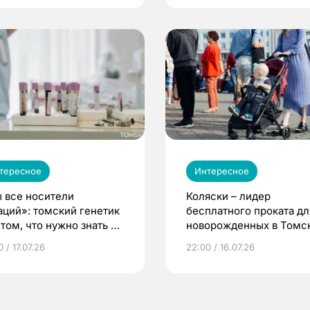
тересное
Интересное
 все носители
Коляски – лидер
аций»: томский генетик
бесплатного проката дл
том, что нужно знать до
новорожденных в Томск
еменности
Что еще берут родител
 / 17.07.26
22:00 / 16.07.26