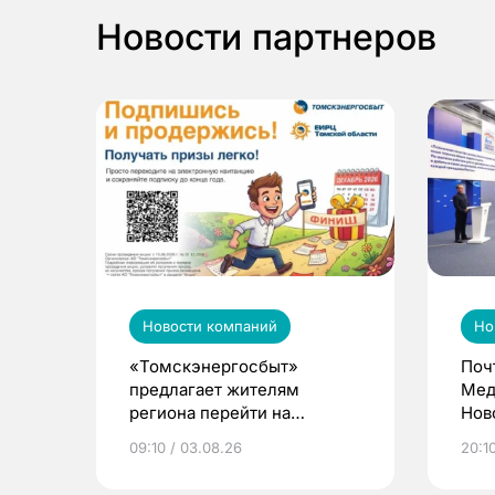
Новости партнеров
Новости компаний
Но
«Томскэнергосбыт»
Поч
предлагает жителям
Мед
региона перейти на
Нов
электронные квитанции и
про
09:10 / 03.08.26
20:10
выиграть призы