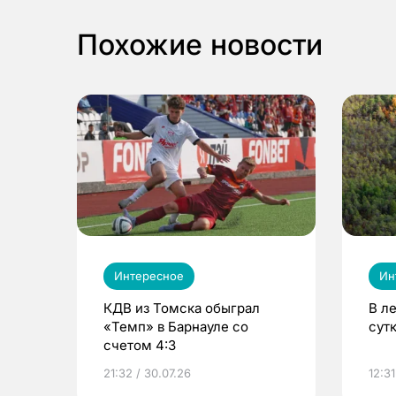
Похожие новости
Интересное
Ин
КДВ из Томска обыграл
В л
«Темп» в Барнауле со
сут
счетом 4:3
21:32 / 30.07.26
12:31