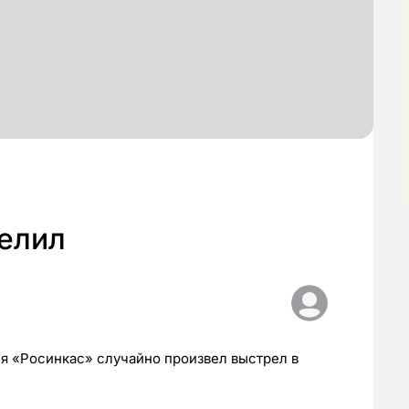
релил
я «Росинкас» случайно произвел выстрел в