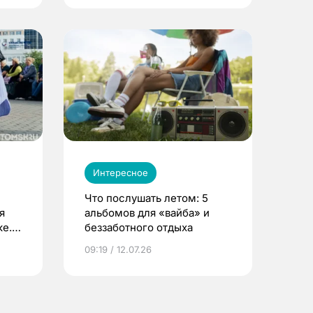
Интересное
Что послушать летом: 5
я
альбомов для «вайба» и
е.
беззаботного отдыха
и?
09:19 / 12.07.26