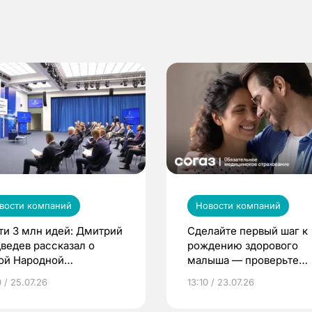
вости компаний
Новости компаний
ти 3 млн идей: Дмитрий
Сделайте первый шаг к
ведев рассказал о
рождению здорового
ой Народной
малыша — проверьте
грамме ЕР
репродуктивное здоров
 / 25.07.26
13:10 / 23.07.26
по ОМС!