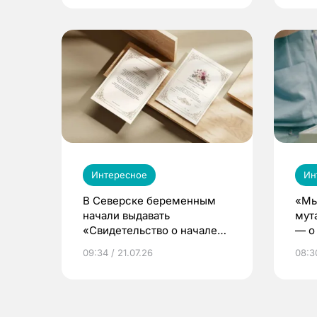
Интересное
Ин
В Северске беременным
«Мы
начали выдавать
мут
«Свидетельство о начале
— о 
жизни»
бер
09:34 / 21.07.26
08:30