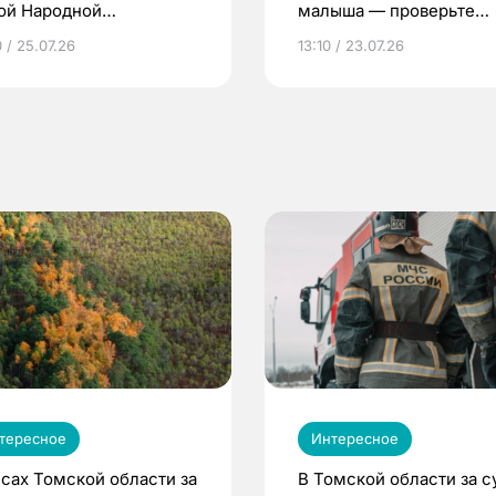
ой Народной
малыша — проверьте
грамме ЕР
репродуктивное здоров
 / 25.07.26
13:10 / 23.07.26
по ОМС!
тересное
Интересное
есах Томской области за
В Томской области за с