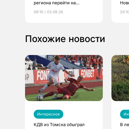
региона перейти на
Нов
электронные квитанции и
про
09:10 / 03.08.26
20:10
выиграть призы
Похожие новости
Интересное
Ин
КДВ из Томска обыграл
В л