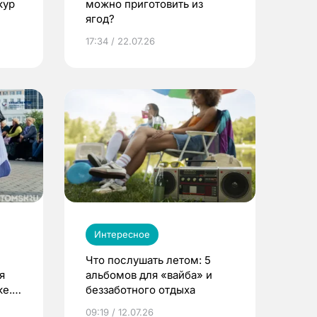
кур
можно приготовить из
ягод?
17:34 / 22.07.26
Интересное
Что послушать летом: 5
я
альбомов для «вайба» и
е.
беззаботного отдыха
и?
09:19 / 12.07.26