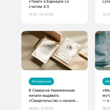
«Темп» в Барнауле со
сут
счетом 4:3
21:32 / 30.07.26
12:31
Интересное
Ин
В Северске беременным
«Мы
начали выдавать
мут
«Свидетельство о начале
— о 
жизни»
бер
09:34 / 21.07.26
08:30