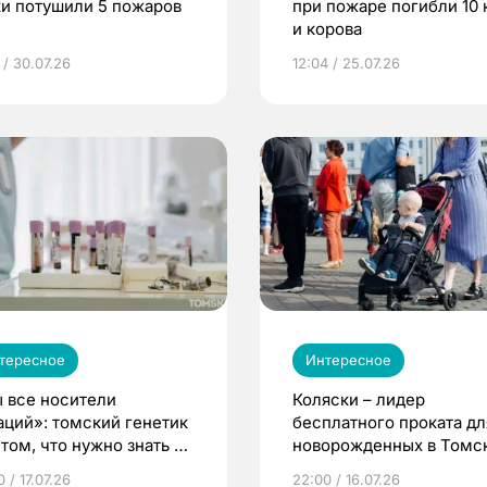
ки потушили 5 пожаров
при пожаре погибли 10 
и корова
 / 30.07.26
12:04 / 25.07.26
тересное
Интересное
 все носители
Коляски – лидер
аций»: томский генетик
бесплатного проката дл
том, что нужно знать до
новорожденных в Томск
еменности
Что еще берут родител
 / 17.07.26
22:00 / 16.07.26