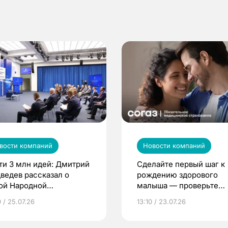
вости компаний
Новости компаний
ти 3 млн идей: Дмитрий
Сделайте первый шаг к
ведев рассказал о
рождению здорового
ой Народной
малыша — проверьте
грамме ЕР
репродуктивное здоров
 / 25.07.26
13:10 / 23.07.26
по ОМС!