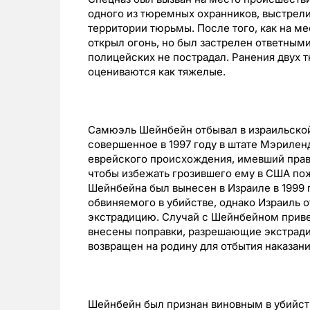
одного из тюремных охранников, выстрели
территории тюрьмы. После того, как на м
открыл огонь, но был застрелен ответным
полицейских не пострадал. Ранения двух 
оцениваются как тяжелые.
Самюэль Шейнбейн отбывал в израильской
совершенное в 1997 году в штате Мэриле
еврейского происхождения, имевший право
чтобы избежать грозившего ему в США пож
Шейнбейна был вынесен в Израиле в 1999 
обвиняемого в убийстве, однако Израиль от
экстрадицию. Случай с Шейнбейном привел
внесены поправки, разрешающие экстради
возвращен на родину для отбытия наказани
Шейнбейн был признан виновным в убийств