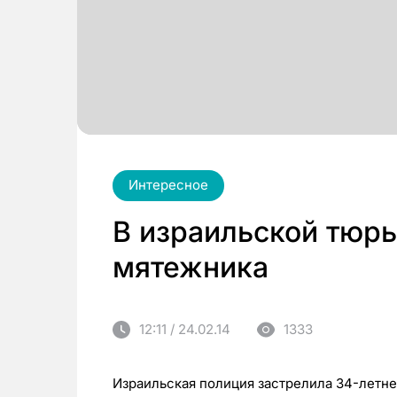
Интересное
В израильской тюр
мятежника
12:11 / 24.02.14
1333
Израильская полиция застрелила 34-летн