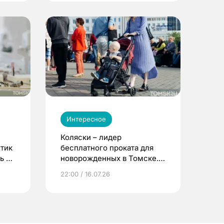
Интересное
Коляски – лидер
етик
бесплатного проката для
ь до
новорожденных в Томске.
Что еще берут родители?
22:00 / 16.07.26