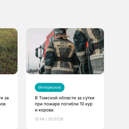
Интересное
и за
В Томской области за сутки
ров
при пожаре погибли 10 кур
и корова
12:04 / 25.07.26