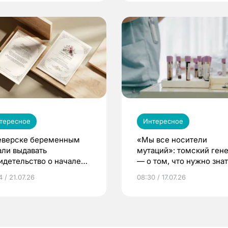
тересное
Интересное
еверске беременным
«Мы все носители
али выдавать
мутаций»: томский ген
идетельство о начале
— о том, что нужно знат
ни»
беременности
 / 21.07.26
08:30 / 17.07.26