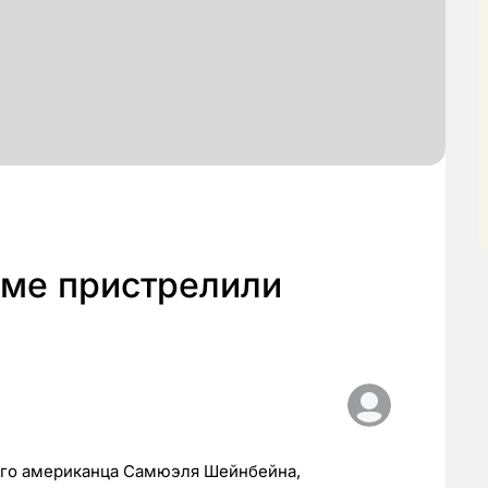
ьме пристрелили
его американца Самюэля Шейнбейна,