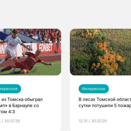
тересное
Интересное
 из Томска обыграл
В лесах Томской област
мп» в Барнауле со
сутки потушили 5 пожа
том 4:3
 / 30.07.26
12:31 / 30.07.26