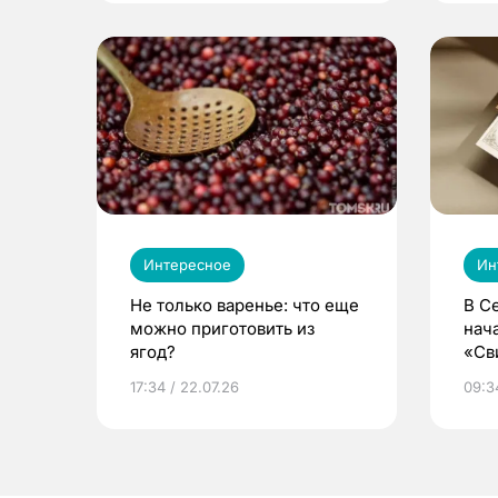
Интересное
Ин
Не только варенье: что еще
В С
можно приготовить из
нач
ягод?
«Св
жиз
17:34 / 22.07.26
09:34