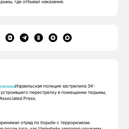
рьмы, где отбывал наказание.
Израильская полиция застрелила 34-
 устроившего перестрелку в помещении тюрьмы,
Associated Press.
принимал отряд по борьбе с терроризмом.
я после того, как Шейнбейн завладел оружием