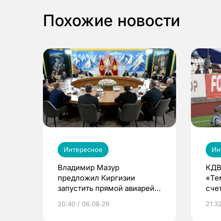
Похожие новости
Интересное
Ин
Владимир Мазур
КДВ
предложил Киргизии
«Те
запустить прямой авиарейс
сче
из Томска
20:40 / 06.08.26
21:32