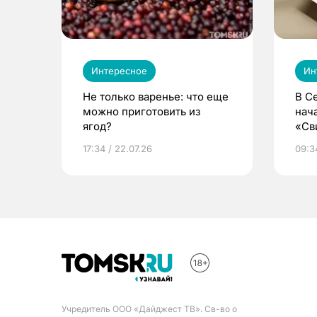
Интересное
Ин
Не только варенье: что еще
В С
можно приготовить из
нач
ягод?
«Св
жиз
17:34 / 22.07.26
09:34
Учредитель ООО «Дайджест ТВ». Св-во о