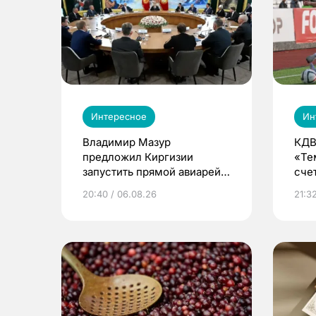
Интересное
Ин
Владимир Мазур
КДВ
предложил Киргизии
«Те
запустить прямой авиарейс
сче
из Томска
20:40 / 06.08.26
21:32