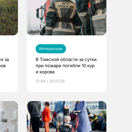
Интересное
и за
В Томской области за сутки
ров
при пожаре погибли 10 кур
и корова
12:04 / 25.07.26