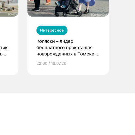
Интересное
Коляски – лидер
етик
бесплатного проката для
ь до
новорожденных в Томске.
Что еще берут родители?
22:00 / 16.07.26