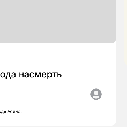
хода насмерть
оде Асино.