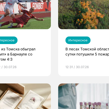
тересное
Интересное
 из Томска обыграл
В лесах Томской област
мп» в Барнауле со
сутки потушили 5 пожа
том 4:3
 / 30.07.26
12:31 / 30.07.26