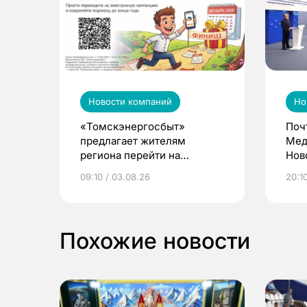
Новости компаний
Но
«Томскэнергосбыт»
Поч
предлагает жителям
Мед
региона перейти на
Нов
электронные квитанции и
про
09:10 / 03.08.26
20:10
выиграть призы
Похожие новости