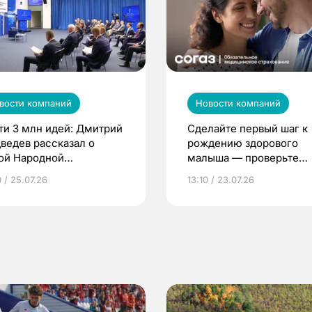
вости компаний
Новости компаний
ти 3 млн идей: Дмитрий
Сделайте первый шаг к
ведев рассказал о
рождению здорового
ой Народной
малыша — проверьте
грамме ЕР
репродуктивное здоров
 / 25.07.26
13:10 / 23.07.26
по ОМС!