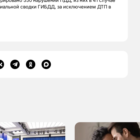
трировано 550 нарушений ПДД, из них в 41 случае
циальной сводки ГИБДД, за исключением ДТП в