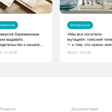
тересное
Интересное
еверске беременным
«Мы все носители
али выдавать
мутаций»: томский ген
идетельство о начале
— о том, что нужно знат
ни»
беременности
 / 21.07.26
08:30 / 17.07.26
Разделы
Документация