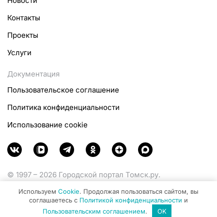
Новости
Контакты
Проекты
Услуги
Документация
Пользовательское соглашение
Политика конфиденциальности
Использование cookie
© 1997 – 2026 Городской портал Томск.ру.
Функционирует при финансовой поддержке
Используем
Cookie
. Продолжая пользоваться сайтом, вы
Министерства цифрового развития, связи и массовых
соглашаетесь с
Политикой конфиденциальности
и
коммуникаций Российской Федерации.
Пользовательским соглашением
.
OK