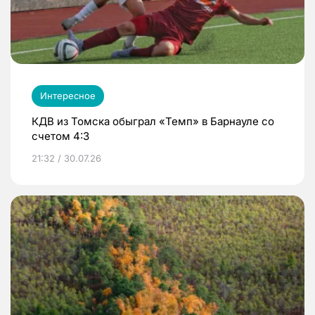
Интересное
КДВ из Томска обыграл «Темп» в Барнауле со
счетом 4:3
21:32 / 30.07.26