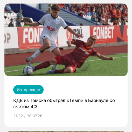
Интересное
КДВ из Томска обыграл «Темп» в Барнауле со
счетом 4:3
21:32 / 30.07.26