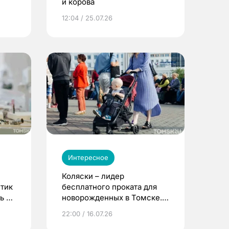
и корова
12:04 / 25.07.26
Интересное
Коляски – лидер
етик
бесплатного проката для
ь до
новорожденных в Томске.
Что еще берут родители?
22:00 / 16.07.26