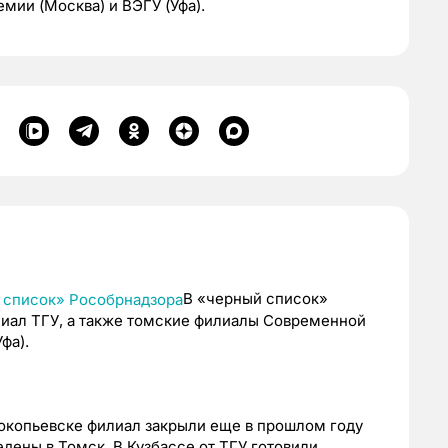
ии (Москва) и ВЭГУ (Уфа).
В «черный список»
иал ТГУ, а также томские филиалы Современной
фа).
рокопьевске филиал закрыли еще в прошлом году
едены в Томск. В Кузбассе от ТГУ готовили