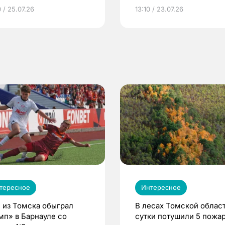
грамме ЕР
репродуктивное здоров
 / 25.07.26
13:10 / 23.07.26
по ОМС!
тересное
Интересное
 из Томска обыграл
В лесах Томской област
мп» в Барнауле со
сутки потушили 5 пожа