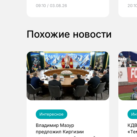
электронные квитанции и
про
09:10 / 03.08.26
20:10
выиграть призы
Похожие новости
Интересное
Ин
Владимир Мазур
КДВ
предложил Киргизии
«Те