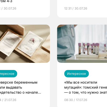
том 4:3
 / 30.07.26
12:31 / 30.07.26
тересное
Интересное
еверске беременным
«Мы все носители
али выдавать
мутаций»: томский ген
идетельство о начале
— о том, что нужно знат
ни»
беременности
 / 21.07.26
08:30 / 17.07.26