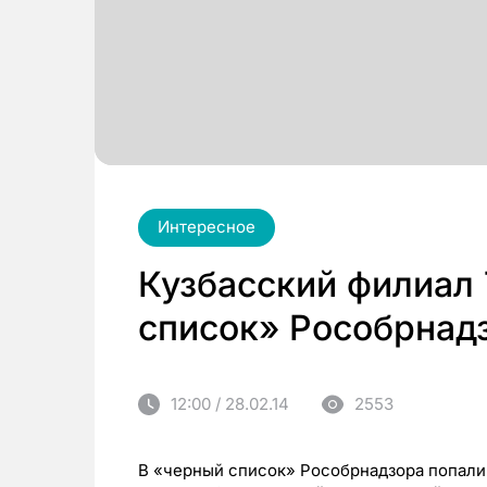
Интересное
Кузбасский филиал 
список» Рособрнад
12:00 / 28.02.14
2553
В «черный список» Рособрнадзора попали