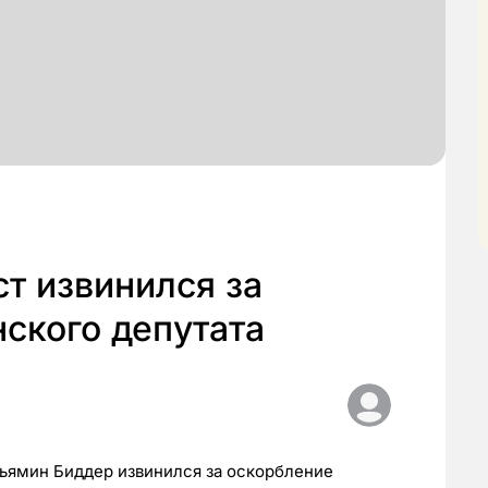
т извинился за
ского депутата
ньямин Биддер извинился за оскорбление