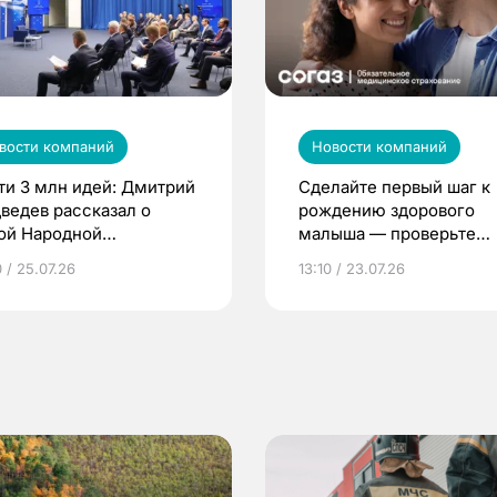
вости компаний
Новости компаний
ти 3 млн идей: Дмитрий
Сделайте первый шаг к
ведев рассказал о
рождению здорового
ой Народной
малыша — проверьте
грамме ЕР
репродуктивное здоров
 / 25.07.26
13:10 / 23.07.26
по ОМС!