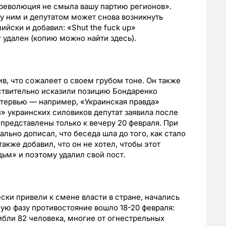
а революция не смыла вашу партию регионов».
ду ним и депутатом может снова возникнуть
йски и добавил: «Shut the fuck up»
 удален (копию можно найти здесь).
в, что сожалеет о своем грубом тоне. Он также
ствительно исказили позицию Бондаренко
интервью — например, «Украинская правда»
» украинских силовиков депутат заявила после
 представлены только к вечеру 20 февраля. При
ьно дописал, что беседа шла до того, как стало
акже добавил, что он не хотел, чтобы этот
дьм» и поэтому удалил свой пост.
ки привели к смене власти в стране, начались
ную фазу противостояние вошло 18-20 февраля:
бли 82 человека, многие от огнестрельных