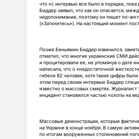
что «с интервью все было в порядке, пок
Биддер заявил, что как он опасается, меж
недопонимание, поэтому он пишет по-англи
(«Заткнитесь»). На настоящий момент пост
Позже Беньямин Биддер извинился, замети
отметил, что многие украинские СМИ дей
и процитировали ее, не упомянув о дате 
написала, что о «недостаточной жесткости
гибели 82 человек, хотя такие цифры были
этом перед своим интервью Биддер специал
известно о массовых смертях. Журналист т
инцидент становился частью «охоты на ве
Массовые демонстрации, которые фактичес
на Украине в конце ноября. В самую актив
по итогам вооруженных столкновений поги