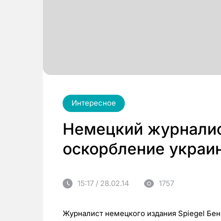
Интересное
Немецкий журналис
оскорбление украин
15:17 / 28.02.14
1757
Журналист немецкого издания Spiegel Бе