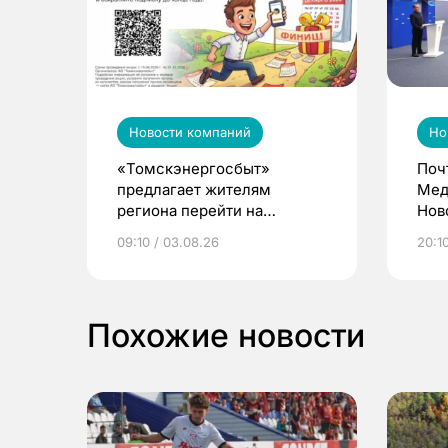
Новости компаний
Но
«Томскэнергосбыт»
Поч
предлагает жителям
Мед
региона перейти на
Нов
электронные квитанции и
про
09:10 / 03.08.26
20:10
выиграть призы
Похожие новости