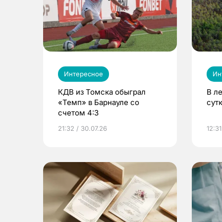
Интересное
Ин
КДВ из Томска обыграл
В л
«Темп» в Барнауле со
сут
счетом 4:3
21:32 / 30.07.26
12:31