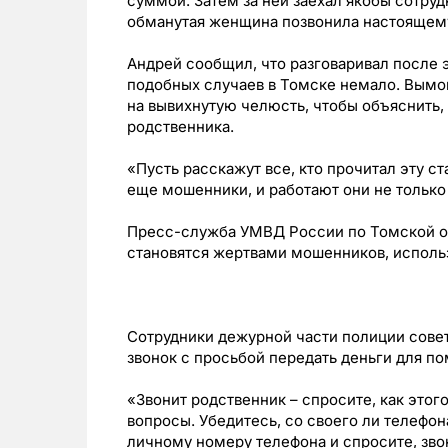
суммой. Затем за ней заехал якобы сотруд
обманутая женщина позвонила настоящему 
Андрей сообщил, что разговаривал после э
подобных случаев в Томске немало. Вымог
на вывихнутую челюсть, чтобы объяснить,
родственника.
«Пусть расскажут все, кто прочитал эту ст
еще мошенники, и работают они не только 
Пресс-служба УМВД России по Томской о
становятся жертвами мошенников, исполь
Сотрудники дежурной части полиции совету
звонок с просьбой передать деньги для по
«Звонит родственник – спросите, как этог
вопросы. Убедитесь, со своего ли телефон
личному номеру телефона и спросите, звон