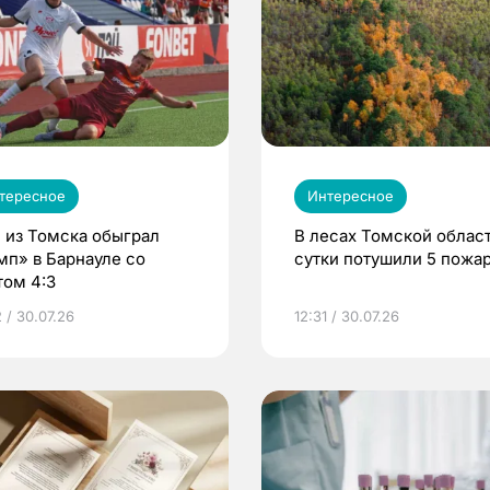
тересное
Интересное
 из Томска обыграл
В лесах Томской област
мп» в Барнауле со
сутки потушили 5 пожа
том 4:3
 / 30.07.26
12:31 / 30.07.26