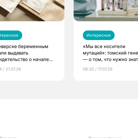
тересное
Интересное
еверске беременным
«Мы все носители
али выдавать
мутаций»: томский ген
идетельство о начале
— о том, что нужно знат
ни»
беременности
 / 21.07.26
08:30 / 17.07.26