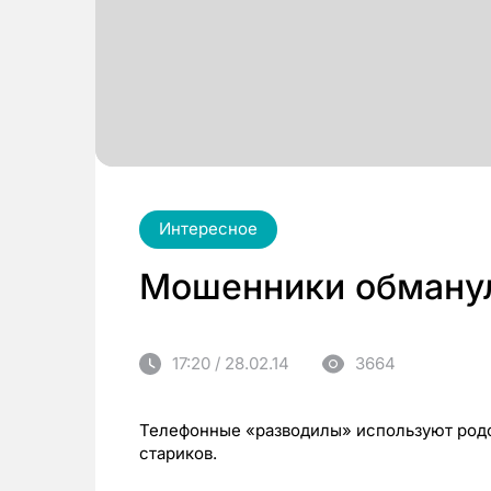
Интересное
Мошенники обману
17:20 / 28.02.14
3664
Телефонные «разводилы» используют родс
стариков.