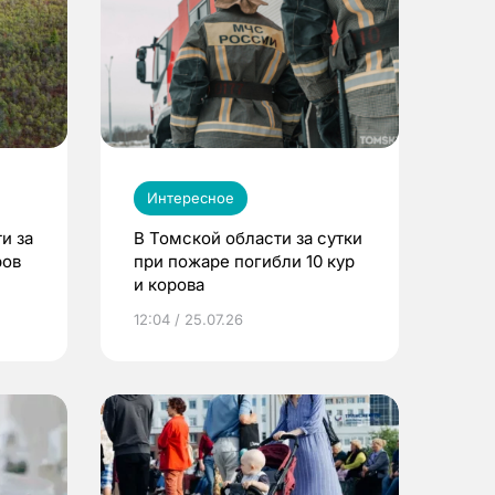
Интересное
и за
В Томской области за сутки
ров
при пожаре погибли 10 кур
и корова
12:04 / 25.07.26