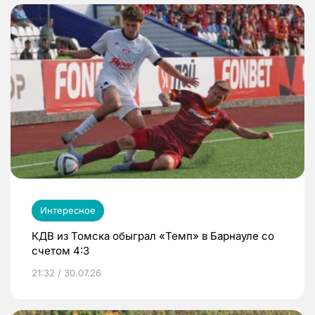
Интересное
КДВ из Томска обыграл «Темп» в Барнауле со
счетом 4:3
21:32 / 30.07.26