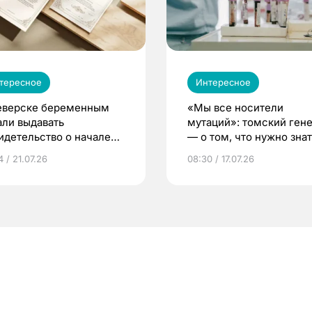
тересное
Интересное
еверске беременным
«Мы все носители
али выдавать
мутаций»: томский ген
идетельство о начале
— о том, что нужно знат
ни»
беременности
 / 21.07.26
08:30 / 17.07.26