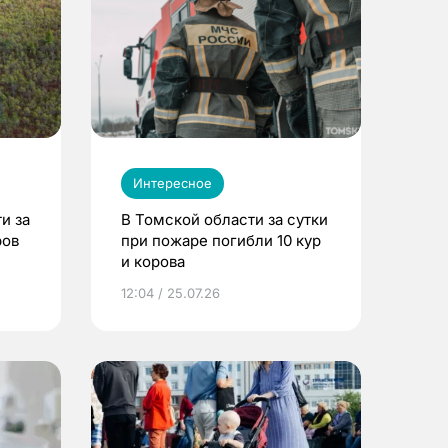
Интересное
и за
В Томской области за сутки
ров
при пожаре погибли 10 кур
и корова
12:04 / 25.07.26