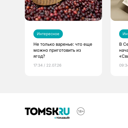
Интересное
Ин
Не только варенье: что еще
В С
можно приготовить из
нач
ягод?
«Св
жиз
17:34 / 22.07.26
09:34