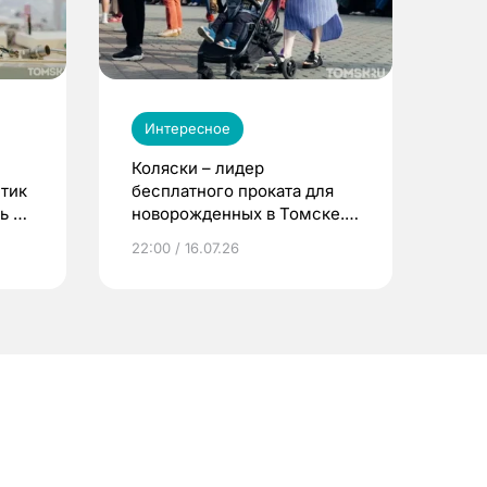
Интересное
Коляски – лидер
етик
бесплатного проката для
ь до
новорожденных в Томске.
Что еще берут родители?
22:00 / 16.07.26