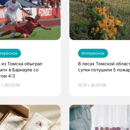
тересное
Интересное
 из Томска обыграл
В лесах Томской област
мп» в Барнауле со
сутки потушили 5 пожа
том 4:3
 / 30.07.26
12:31 / 30.07.26