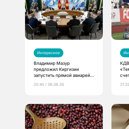
Интересное
Ин
Владимир Мазур
КДВ
предложил Киргизии
«Те
запустить прямой авиарейс
сче
из Томска
20:40 / 06.08.26
21:32