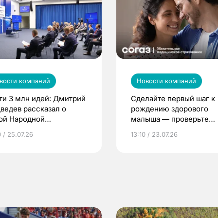
вости компаний
Новости компаний
ти 3 млн идей: Дмитрий
Сделайте первый шаг к
ведев рассказал о
рождению здорового
ой Народной
малыша — проверьте
грамме ЕР
репродуктивное здоров
 / 25.07.26
13:10 / 23.07.26
по ОМС!