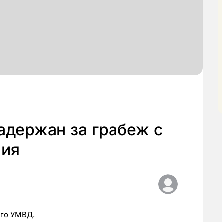
задержан за грабеж с
лия
ого УМВД.