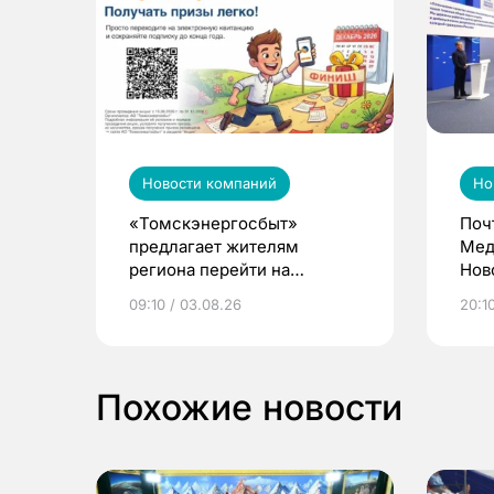
Новости компаний
Но
«Томскэнергосбыт»
Поч
предлагает жителям
Мед
региона перейти на
Нов
электронные квитанции и
про
09:10 / 03.08.26
20:10
выиграть призы
Похожие новости