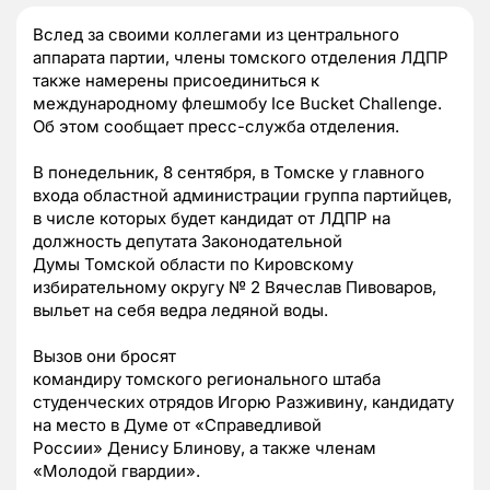
Вслед за своими коллегами из центрального
аппарата партии, члены томского отделения ЛДПР
также намерены присоединиться к
международному флешмобу
Ice Bucket Challenge.
Об этом сообщает пресс-служба отделения.
В понедельник, 8 сентября, в Томске у главного
входа областной администрации группа партийцев,
в числе которых будет к
андидат от ЛДПР на
должность депутата Законодательной
Думы Томской области по Кировскому
избирательному округу № 2 Вячеслав Пивоваров,
выльет на себя ведра ледяной воды.
Вызов они бросят
командиру
томского
регионального штаба
студенческих отрядов
Игорю Разживину
,
кандидату
на место в Думе от
«
Справедливой
России
»
Денису Блинову, а также членам
«
Молодой гвардии
»
.