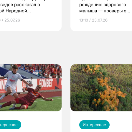
ведев рассказал о
рождению здорового
ой Народной
малыша — проверьте
грамме ЕР
репродуктивное здоров
 / 25.07.26
13:10 / 23.07.26
по ОМС!
тересное
Интересное