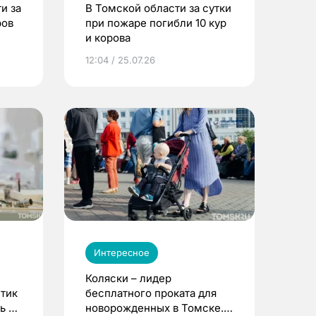
и за
В Томской области за сутки
ров
при пожаре погибли 10 кур
и корова
12:04 / 25.07.26
Интересное
Коляски – лидер
етик
бесплатного проката для
ь до
новорожденных в Томске.