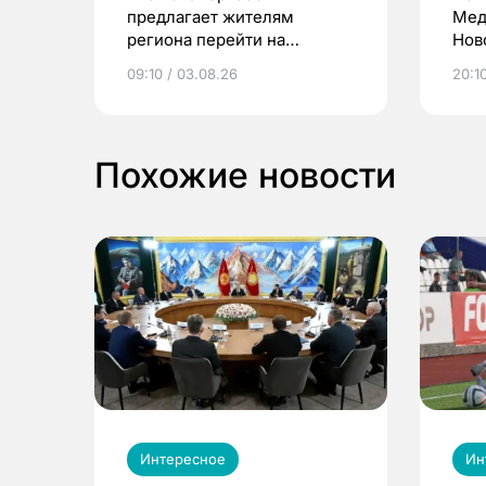
предлагает жителям
Мед
региона перейти на
Нов
электронные квитанции и
про
09:10 / 03.08.26
20:10
выиграть призы
Похожие новости
Интересное
Ин