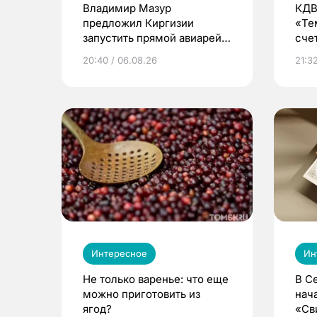
Владимир Мазур
КДВ
предложил Киргизии
«Те
запустить прямой авиарейс
сче
из Томска
20:40 / 06.08.26
21:32
Интересное
Ин
Не только варенье: что еще
В С
можно приготовить из
нач
ягод?
«Св