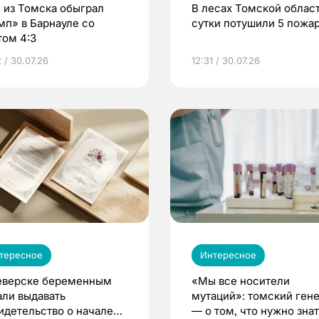
 из Томска обыграл
В лесах Томской област
мп» в Барнауле со
сутки потушили 5 пожа
том 4:3
 / 30.07.26
12:31 / 30.07.26
тересное
Интересное
еверске беременным
«Мы все носители
али выдавать
мутаций»: томский ген
идетельство о начале
— о том, что нужно знат